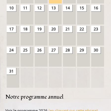
10
11
12
13
14
15
16
17
18
19
20
21
22
23
24
25
26
27
28
29
30
31
Notre programme annuel
Voir le programme 2026
(en cliquant sur cette phrase)