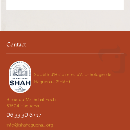
Contact
Société d'Histoire et d'Archéologie de
Haguenau (SHAH)
9 rue du Maréchal Foch
67504
Haguenau
06 33 30 67 17
info@shahaguenau.org