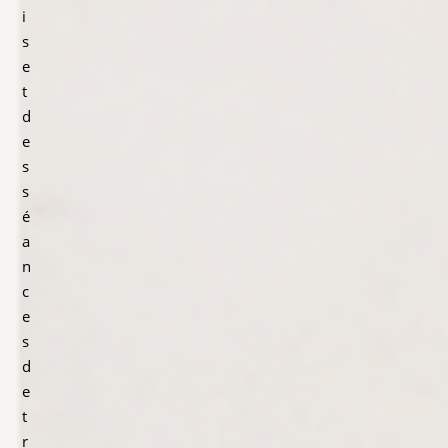
i
s
e
t
d
e
s
s
é
a
n
c
e
s
d
e
t
r