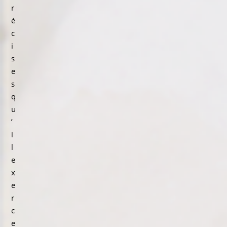
r
é
c
i
s
e
s
q
u
’
i
l
e
x
e
r
c
e