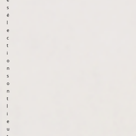
s
é
l
e
c
t
i
o
n
s
o
n
t
l
i
e
u