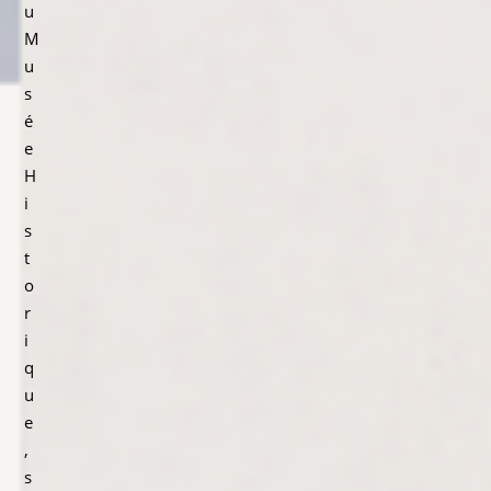
u
M
u
s
é
e
H
i
s
t
o
r
i
q
u
e
,
s