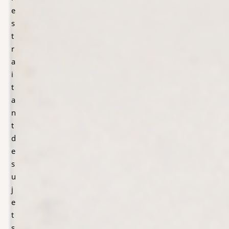
e
s
t
r
a
i
t
a
n
t
d
e
s
u
j
e
t
s