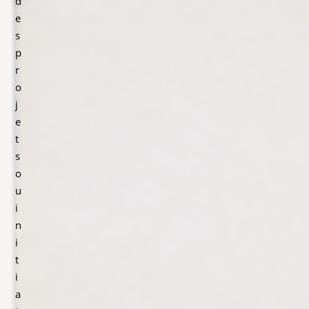
d
e
s
p
r
o
j
e
t
s
o
u
i
n
i
t
i
a