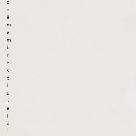
d
e
8
m
e
m
b
r
e
s
é
l
u
s
e
t
d
'