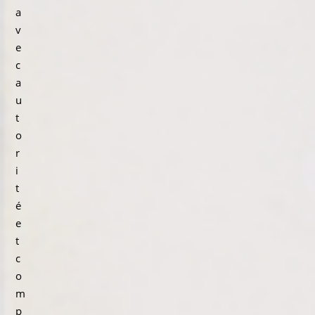
a
v
e
c
a
u
t
o
r
i
t
é
e
t
c
o
m
p