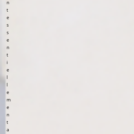
n
t
e
s
s
e
n
t
i
e
l
l
e
m
e
n
t
a