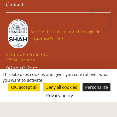
Contact
Société d'Histoire et d'Archéologie de
Haguenau (SHAH)
9 rue du Maréchal Foch
67504
Haguenau
06 33 30 67 17
This site uses cookies and gives you control over what
info@shahaguenau.org
you want to activate
OK, accept all
Deny all cookies
Personalize
Toute notre équipe est à votre disposition pour
Privacy policy
répondre à vos questions, alors
n'hésitez pas à nous contacter via notre
formulaire en
ligne