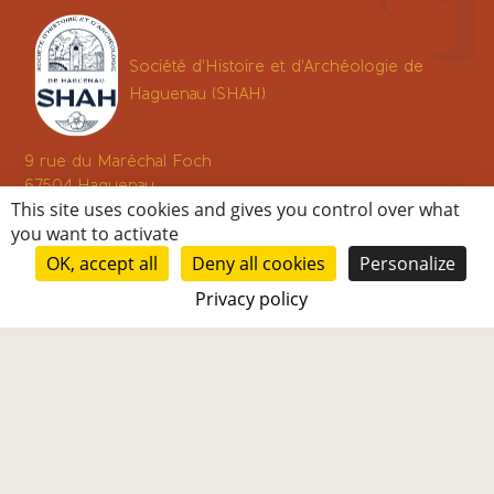
Société d'Histoire et d'Archéologie de
Haguenau (SHAH)
9 rue du Maréchal Foch
67504
Haguenau
This site uses cookies and gives you control over what
06 33 30 67 17
you want to activate
info@shahaguenau.org
OK, accept all
Deny all cookies
Personalize
Privacy policy
Toute notre équipe est à votre disposition pour
répondre à vos questions, alors
n'hésitez pas à nous contacter via notre
formulaire en
ligne