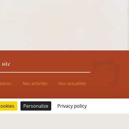
 site
tation
Nos activités
Nos actualités
ations
Galerie photo
Contact
cookies
Personalize
Privacy policy