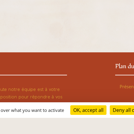
Plan du
Présen
ute notre équipe est à votre
sposition pour répondre à vos
estions, alors
Public
OK, accept all
Deny all 
l over what you want to activate
hésitez pas à nous contacter via
tre
formulaire en ligne